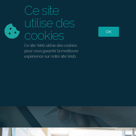
Ce site
utilise des
cookies
OK
Ce site Web utilise des cookies
pour vous garantir la meilleure
expérience sur notre site Web.
Prevorga
>
Formations
>
Intégrer les risques
psychosociaux dans le Document Unique
d’évaluation des risques professionnels