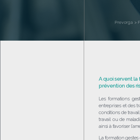
Prevorga
>
A quoi servent la
prévention des ris
Les formations ges
entreprises et des t
conditions de travai
travail ou de maladi
ainsi à favoriser l’am
La formation gestes 