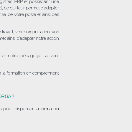
egistrés IPRP et possèdent une
e), ce qui leur permet d’adapter
ise, de votre poste et ainsi des
ravail, votre organisation, vos
et ainsi d’adapter notre action
s et notre pédagogie se veut
 à la formation en comprennent
VORGA ?
es pour dispenser
la formation