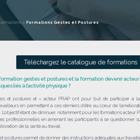
Formations
>
Formations Gestes et Postures
Téléchargez le catalogue de formations
 formation gestes et postures et la formation devenir acteu
ques liés à l’activité physique ?
tes et postures et « acteur PRAP ont pour but de participer à la 
ravailleurs en permettant à ces derniers d’être au cœur de l’améliorat
l. L’objectif étant de diminuer, notamment pour les formations acteur 
es professionnelles en amenant les participants à se questionner sur
élioration de la santé au travail.
et postures permet de donner des instructions adéquates aux travailleu