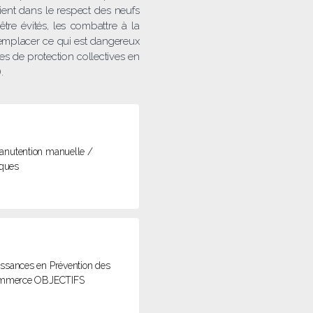
ient dans le respect des neufs
tre évités, les combattre à la
 remplacer ce qui est dangereux
res de protection collectives en
.
 manutention manuelle /
sques
ssances en Prévention des
P, commerce OBJECTIFS