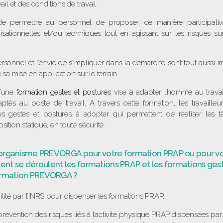
ail et des conditions de travail.
t, de permettre au personnel de proposer, de manière participati
isationnelles et/ou techniques tout en agissant sur les risques s
sonnel et l’envie de s’impliquer dans la démarche sont tout aussi
 sa mise en application sur le terrain.
d’une
formation gestes et postures
vise à adapter l’homme au travail
ptés au poste de travail. A travers cette formation, les travaill
es gestes et postures à adopter qui permettent de réaliser les 
ition statique, en toute sécurité.
 l’organisme PREVORGA pour votre formation PRAP ou pour vo
nt se déroulent les formations PRAP et les formations ges
ormation PREVORGA ?
té par l’INRS pour dispenser les formations PRAP.
 prévention des risques liés à l’activité physique PRAP dispensées