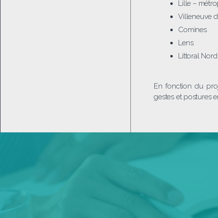
Lille – métro
Villeneuve 
Comines
Lens
Littoral Nor
En fonction du pro
gestes et postures en