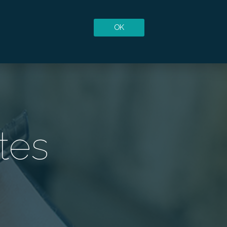
OK
tes