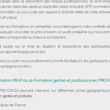
ialisés dans la prévention des risques professionnels. Ils sont enr
 terrain dans des secteurs d’activités variés (industrie, BTP, commerc
formation au plus juste par rapport à l’activité réelle de votre entrepr
ité physique.
e nos formations en présentiel, nous interrogeons votre contexte de t
 auxquels vous êtes soumis à travers un audit préalable qui nous perm
u’elle corresponde au mieux à vos besoins.
 basée sur la mise en situation et l’expérience des participant
que (apprentissage par le jeu).
cus qu’en nous positionnant comme facilitateurs, les participants
vantage le contenu.
ormation PRAP ou sa formation gestes et postures avec PRE
PREVORGA peuvent intervenir sur différentes zones géographiqu
on gestes et postures
:
Hauts-de-France