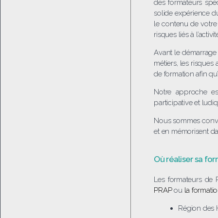
des formateurs spéc
solide expérience du
le contenu de votre 
risques liés à l’activ
Avant le démarrage d
métiers, les risques
de formation afin q
Notre approche est
participative et ludi
Nous sommes convain
et en mémorisent da
Où réaliser sa f
Les formateurs de 
PRAP
ou
la formati
Région des 