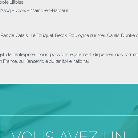
pole Lilloise
d’Ascq – Croix – Marcq-en-Baroeul
d Pas de Calais : Le Touquet, Berck, Boulogne sur Mer, Calais, Dunker
jet de l’entreprise, nous pouvons également dispenser nos forma
 France, sur l’ensemble du territoire national.
VOUS AVEZ UN