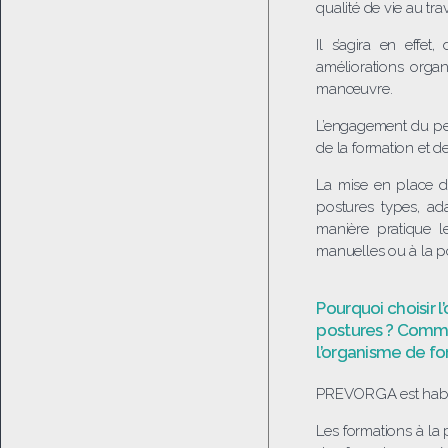
qualité de vie au trav
Il s’agira en effe
améliorations organ
manœuvre.
L’engagement du per
de la formation et de
La mise en place 
postures types, ada
manière pratique l
manuelles ou à la pos
Pourquoi choisir
postures ? Comme
l’organisme de f
PREVORGA est habili
Les formations à la