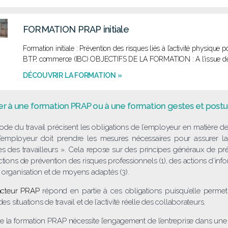
FORMATION PRAP initiale
Formation initiale : Prévention des risques liés à l’activité physique p
BTP, commerce (IBC) OBJECTIFS DE LA FORMATION : A l’issue d
DÉCOUVRIR LA FORMATION »
er à une formation PRAP ou à une formation gestes et postu
code du travail précisent les obligations de l’employeur en matière de s
l’employeur doit prendre les mesures nécessaires pour assurer la 
s des travailleurs ». Cela repose sur des principes généraux de p
ons de prévention des risques professionnels (1), des actions d’inform
 organisation et de moyens adaptés (3).
acteur PRAP
répond en partie à ces obligations puisqu’elle permet 
es situations de travail et de l’activité réelle des collaborateurs.
 la formation PRAP nécessite l’engagement de l’entreprise dans une